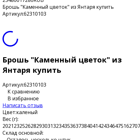
25
4800
17280
RUB
Брошь "Каменный цветок" из Янтаря купить
Артикул:
62310103
Брошь "Каменный цветок" из
Янтаря купить
Артикул:
62310103
К сравнению
В избранное
Написать отзыв
Цвет:
каленый
Вес (г):
20
21
23
25
26
28
29
30
31
32
34
35
36
37
38
40
41
42
43
46
47
51
62
70
Склад основной:
Осталось несколько штук