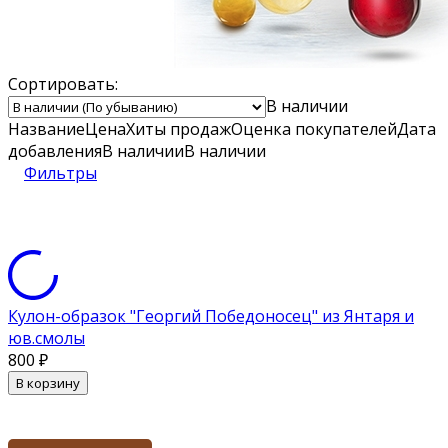
Сортировать:
В наличии
Название
Цена
Хиты продаж
Оценка
покупателей
Дата
добавления
В наличии
В наличии
Фильтры
Кулон-образок "Георгий Победоносец" из Янтаря и
юв.смолы
800
₽
В корзину