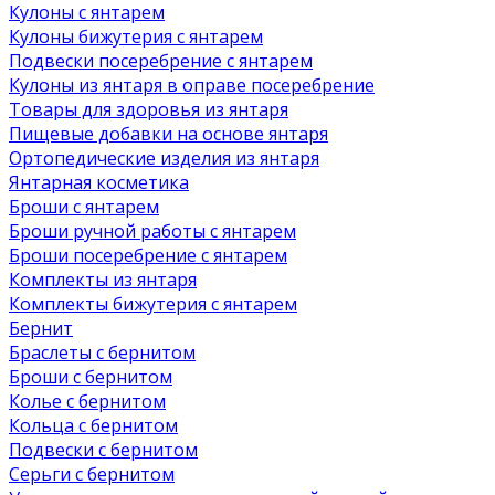
Кулоны с янтарем
Кулоны бижутерия с янтарем
Подвески посеребрение с янтарем
Кулоны из янтаря в оправе посеребрение
Товары для здоровья из янтаря
Пищевые добавки на основе янтаря
Ортопедические изделия из янтаря
Янтарная косметика
Броши с янтарем
Броши ручной работы с янтарем
Броши посеребрение с янтарем
Комплекты из янтаря
Комплекты бижутерия с янтарем
Бернит
Браслеты с бернитом
Броши с бернитом
Колье с бернитом
Кольца с бернитом
Подвески с бернитом
Серьги с бернитом