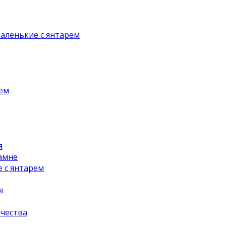
аленькие с янтарем
рем
я
амне
 с янтарем
я
чества