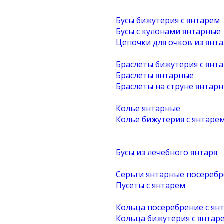
Бусы бижутерия с янтарем
Бусы с кулонами янтарные
Цепочки для очков из янта
Браслеты бижутерия с янт
Браслеты янтарные
Браслеты на струне янтар
Колье янтарные
Колье бижутерия с янтаре
Бусы из лечебного янтаря
Серьги янтарные посеребр
Пусеты с янтарем
Кольца посеребрение с ян
Кольца бижутерия с янтар