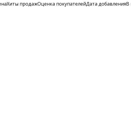
ена
Хиты продаж
Оценка
покупателей
Дата добавления
В