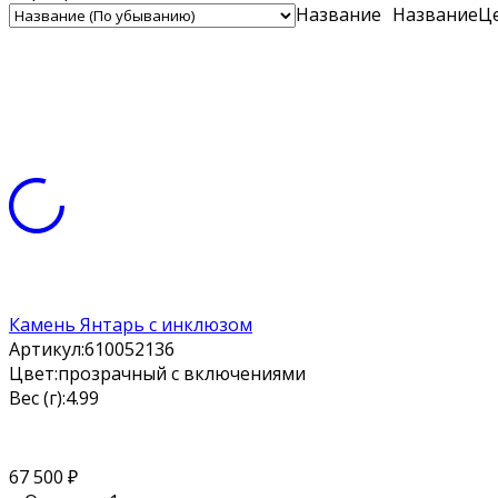
Название
Название
Ц
Камень Янтарь с инклюзом
Артикул:
610052136
Цвет:
прозрачный с включениями
Вес (г):
4.99
67 500
₽