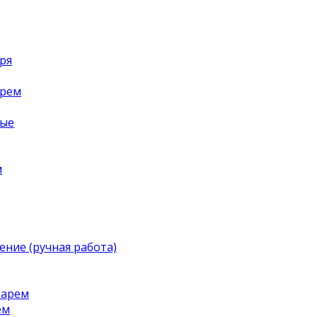
ря
арем
ные
м
ение (ручная работа)
тарем
ем