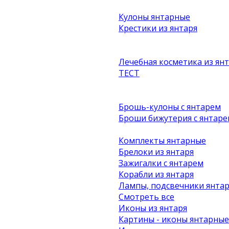
Кулоны янтарные
Крестики из янтаря
Лечебная косметика из ян
ТЕСТ
Брошь-кулоны с янтарем
Броши бижутерия с янтаре
Комплекты янтарные
Брелоки из янтаря
Зажигалки с янтарем
Корабли из янтаря
Лампы, подсвечники янта
Смотреть все
Иконы из янтаря
Картины - иконы янтарные