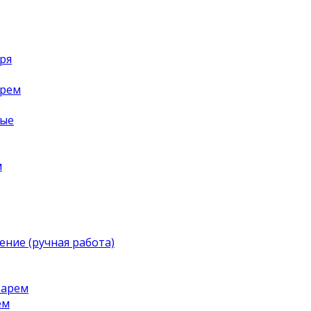
ря
арем
ные
м
ение (ручная работа)
тарем
ем