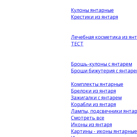
Кулоны янтарные
Крестики из янтаря
Лечебная косметика из ян
ТЕСТ
Брошь-кулоны с янтарем
Броши бижутерия с янтаре
Комплекты янтарные
Брелоки из янтаря
Зажигалки с янтарем
Корабли из янтаря
Лампы, подсвечники янта
Смотреть все
Иконы из янтаря
Картины - иконы янтарные