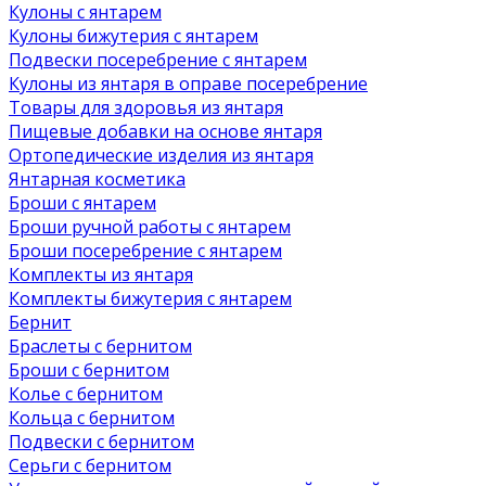
Кулоны с янтарем
Кулоны бижутерия с янтарем
Подвески посеребрение с янтарем
Кулоны из янтаря в оправе посеребрение
Товары для здоровья из янтаря
Пищевые добавки на основе янтаря
Ортопедические изделия из янтаря
Янтарная косметика
Броши с янтарем
Броши ручной работы с янтарем
Броши посеребрение с янтарем
Комплекты из янтаря
Комплекты бижутерия с янтарем
Бернит
Браслеты с бернитом
Броши с бернитом
Колье с бернитом
Кольца с бернитом
Подвески с бернитом
Серьги с бернитом