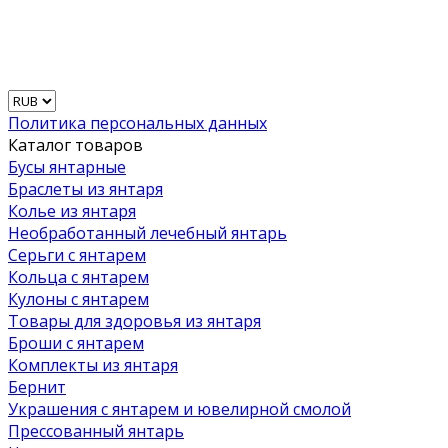
Политика персональных данных
Каталог товаров
Бусы янтарные
Браслеты из янтаря
Колье из янтаря
Необработанный лечебный янтарь
Серьги с янтарем
Кольца с янтарем
Кулоны с янтарем
Товары для здоровья из янтаря
Броши с янтарем
Комплекты из янтаря
Бернит
Украшения с янтарем и ювелирной смолой
Прессованный янтарь