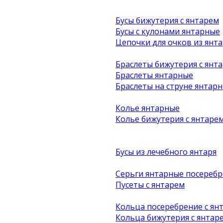
Бусы бижутерия с янтарем
Бусы с кулонами янтарные
Цепочки для очков из янта
Браслеты бижутерия с янт
Браслеты янтарные
Браслеты на струне янтар
Колье янтарные
Колье бижутерия с янтаре
Бусы из лечебного янтаря
Серьги янтарные посеребр
Пусеты с янтарем
Кольца посеребрение с ян
Кольца бижутерия с янтар