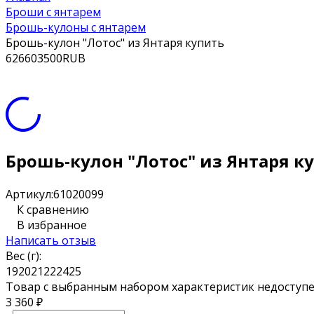
Броши с янтарем
Брошь-кулоны с янтарем
Брошь-кулон "Лотос" из Янтаря купить
6
2660
3500
RUB
Брошь-кулон "Лотос" из Янтаря к
Артикул:
61020099
К сравнению
В избранное
Написать отзыв
Вес (г):
19
20
21
22
24
25
Товар с выбранным набором характеристик недоступе
3 360
₽