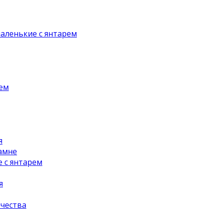
аленькие с янтарем
рем
я
амне
 с янтарем
я
чества